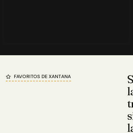
S
FAVORITOS DE XANTANA
l
t
s
l