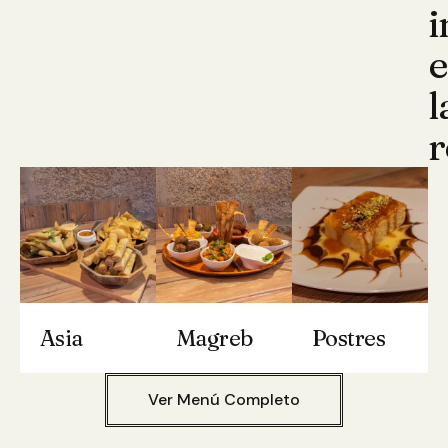
i
l
r
Asia
Magreb
Postres
Ver Menú Completo