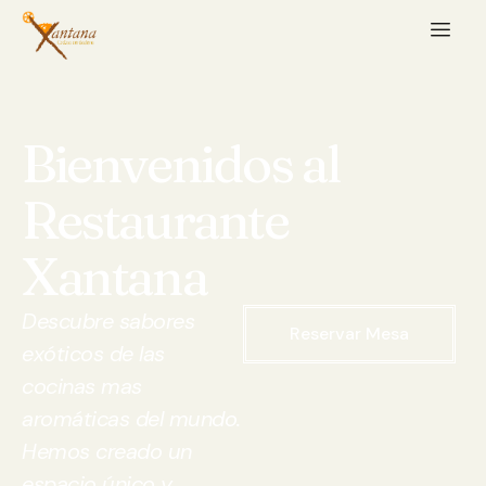
Bienvenidos al
Restaurante
Xantana
Descubre sabores
Reservar Mesa
exóticos de las
cocinas mas
aromáticas del mundo.
Hemos creado un
espacio único y