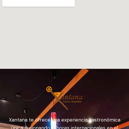
Xantana te ofrece una experiencia gastronómica
única, fusionando sabores internacionales en el